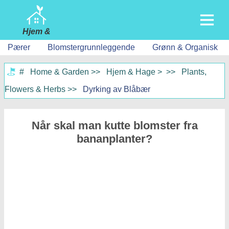
Hjem &
Hage
Pærer
Blomstergrunnleggende
Grønn & Organisk
Hjem
#
Home & Garden
>>
Hjem & Hage
Bygging & Ombygging
> >>
Plants,
Flowers & Herbs
>>
Dyrking av Blåbær
Møbler
Hage & Plen
Når skal man kutte blomster fra
Hvitevarer
bananplanter?
Hjemdesign & Dekor
Hjemreparasjon & Vedlikehold
Hjemmesikkerhet
Husarbeid