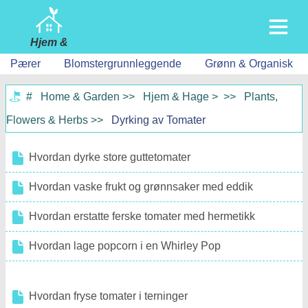
Hjem &
Hage
Pærer
Blomstergrunnleggende
Grønn & Organisk
Hjem
#
Home & Garden
>>
Hjem & Hage
Bygging & Ombygging
> >>
Plants,
Flowers & Herbs
>>
Dyrking av Tomater
Møbler
Hage & Plen
Hvordan dyrke store guttetomater
Hvitevarer
Hvordan vaske frukt og grønnsaker med eddik
Hjemdesign & Dekor
Hvordan erstatte ferske tomater med hermetikk
Hjemreparasjon & Vedlikehold
Hvordan lage popcorn i en Whirley Pop
Hjemmesikkerhet
Husarbeid
Hvordan fryse tomater i terninger