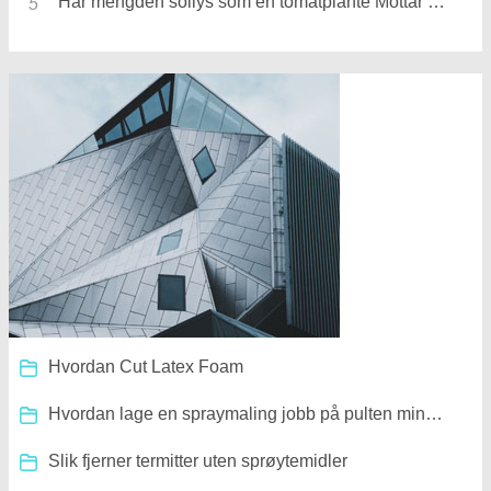
Har mengden sollys som en tomatplante Mottar påvirke størrelsen på tomatene
Hvordan Cut Latex Foam
Hvordan lage en spraymaling jobb på pulten min Shine
Slik fjerner termitter uten sprøytemidler