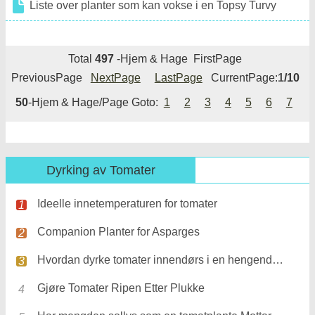
Liste over planter som kan vokse i en Topsy Turvy
Total
497
-Hjem & Hage FirstPage
PreviousPage
NextPage
LastPage
CurrentPage:
1
/10
50
-Hjem & Hage/Page Goto:
1
2
3
4
5
6
7
Dyrking av Tomater
Ideelle innetemperaturen for tomater
Companion Planter for Asparges
Hvordan dyrke tomater innendørs i en hengende plante Holder
Gjøre Tomater Ripen Etter Plukke