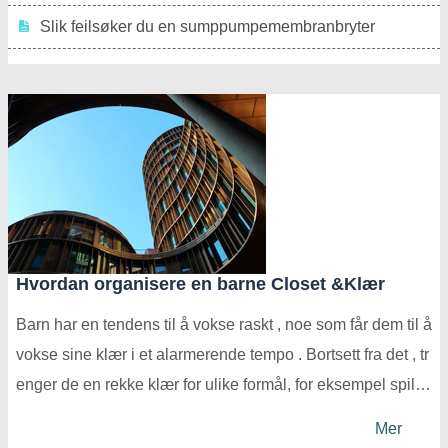
Slik feilsøker du en sumppumpemembranbryter
Hvordan organisere en barne Closet &Klær
Barn har en tendens til å vokse raskt , noe som får dem til å
vokse sine klær i et alarmerende tempo . Bortsett fra det , tr
enger de en rekke klær for ulike formål, for eksempel spille
klær , skole klær og kle opp klær . Det er viktig å holde bar
Mer
nas klær og skap organisert slik at han kan finne de k