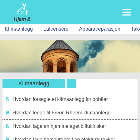
Hjem &
Hage
Klimaanlegg
Luftrensere
Apparatreparasjon
Takv
Hjem
Bygging & Ombygging
Møbler
Hage & Plen
Hvitevarer
Klimaanlegg
Hjemdesign & Dekor
Hvordan forsegle et klimaanlegg for bobiler
Hjemreparasjon & Vedlikehold
Hvordan legge til Freon Rheem klimaanlegg
Hjemmesikkerhet
Hvordan lage en hjemmelaget billuftfrisker
Husarbeid
Hvordan lage hamburgere i en elektrisk røyker