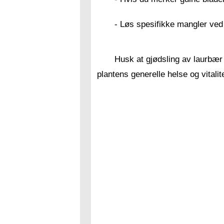
- Løs spesifikke mangler ved 
Husk at gjødsling av laurbær e
plantens generelle helse og vitalite