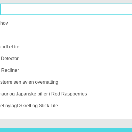
ehov
ndt et tre
Detector
 Recliner
 størrelsen av en overnatting
t maur og Japanske biller i Red Raspberries
t nylagt Skrell og Stick Tile