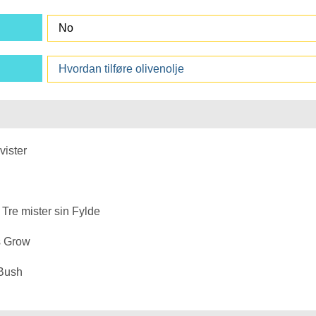
No
Hvordan tilføre olivenolje
ister
Tre mister sin Fylde
s Grow
Bush