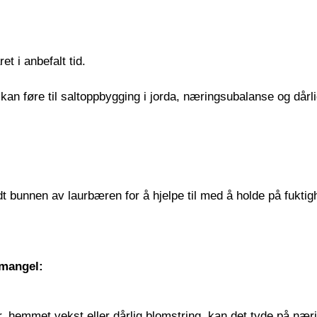
et i anbefalt tid.
kan føre til saltoppbygging i jorda, næringsubalanse og dårli
t bunnen av laurbæren for å hjelpe til med å holde på fuktig
smangel:
r, hemmet vekst eller dårlig blomstring, kan det tyde på næ