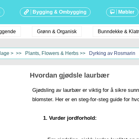
m
Bygging & Ombygging
Møbler
eggende
Grønn & Organisk
Bunndekke & Klatr
king av Basilikum
Dyrking av Bønner
Dyrking
Hage
> >>
Plants, Flowers & Herbs
>>
Dyrking av Rosmarin
ing av Kaktus
Dyrking av Mais
Dyrking av Bo
Hvordan gjødsle laurbær
rking av Blomster
Dyrking av Hvitløk
Dyrking
Gjødsling av laurbær er viktig for å sikre sun
g av Jasmin
Dyrking av Mynte
Dyrking av So
blomster. Her er en steg-for-steg guide for hv
yrking av Stauder
Dyrking av Planter
Dyrking
1. Vurder jordforhold:
ng av Jordbær
Dyrking av Solsikker
Dyrking a