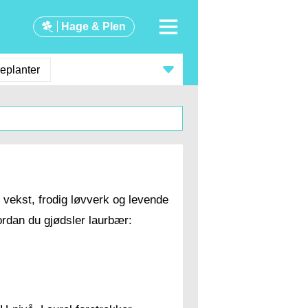
Hage & Plen
Hjem
eplanter
Bygging & Ombygging
 av Bær
Møbler
mull
Hage & Plen
 av Druer
Hvitevarer
n vekst, frodig løvverk og levende
Hjemdesign & Dekor
pp
ordan du gjødsler laurbær:
Hjemreparasjon & Vedlikehold
 av Rosmarin
Hjemmesikkerhet
v Timian
Husarbeid