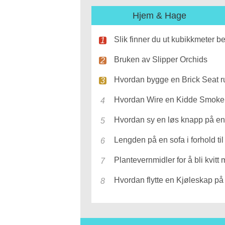
Hjem & Hage
Slik finner du ut kubikkmeter b
Bruken av Slipper Orchids
Hvordan bygge en Brick Seat ru
Hvordan Wire en Kidde Smoke 
Hvordan sy en løs knapp på en
Lengden på en sofa i forhold til
Plantevernmidler for å bli kvit
Hvordan flytte en Kjøleskap på e