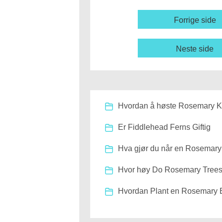
Forrige side
Neste side
Hvordan å høste Rosemary Kv
Er Fiddlehead Ferns Giftig
Hva gjør du når en Rosemary 
Hvor høy Do Rosemary Tree
Hvordan Plant en Rosemary 